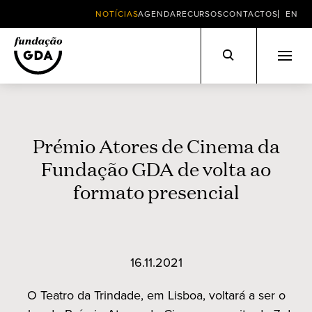
NOTÍCIAS
AGENDA
RECURSOS
CONTACTOS
EN
Skip
to
content
Prémio Atores de Cinema da
Fundação GDA de volta ao
formato presencial
16.11.2021
O Teatro da Trindade, em Lisboa, voltará a ser o