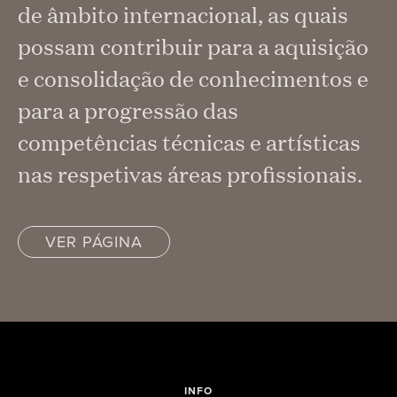
de âmbito internacional, as quais
possam contribuir para a aquisição
e consolidação de conhecimentos e
para a progressão das
competências técnicas e artísticas
nas respetivas áreas profissionais.
VER PÁGINA
INFO