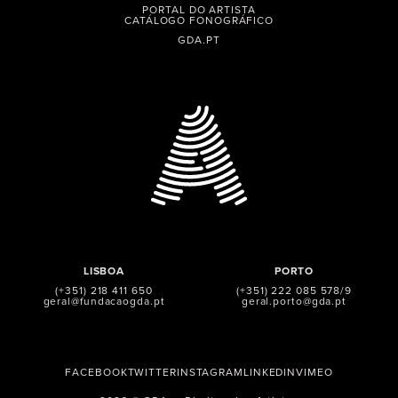
PORTAL DO ARTISTA
CATÁLOGO FONOGRÁFICO
GDA.PT
LISBOA
PORTO
(+351) 218 411 650
(+351) 222 085 578/9
geral@fundacaogda.pt
geral.porto@gda.pt
FACEBOOK
TWITTER
INSTAGRAM
LINKEDIN
VIMEO