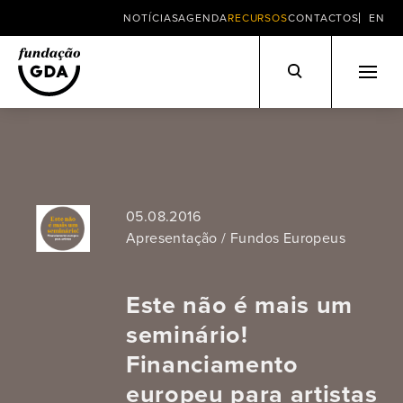
NOTÍCIAS
AGENDA
RECURSOS
CONTACTOS
EN
Skip
to
content
05.08.2016
Apresentação / Fundos Europeus
Este não é mais um
seminário!
Financiamento
europeu para artistas