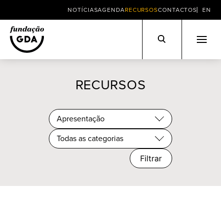
NOTÍCIAS
AGENDA
RECURSOS
CONTACTOS
EN
Skip
to
RECURSOS
content
Apresentação
Todas as categorias
Filtrar