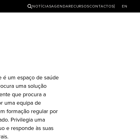
PESQUISAR
NOTÍCIAS
AGENDA
RECURSOS
CONTACTOS
EN
 e é um espaço de saúde
rocura uma solução
iente que procura a
or uma equipa de
 em formação regular por
ado. Privilegia uma
duo e responde às suas
ais.