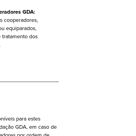
peradores GDA:
os cooperadores,
ou equiparados,
e tratamento dos
.
níveis para estes
undação GDA, em caso de
radores por ordem de