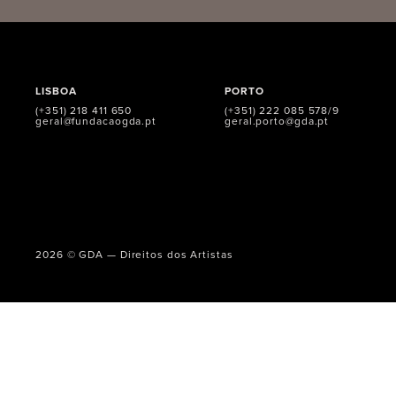
LISBOA
PORTO
(+351) 218 411 650
(+351) 222 085 578/9
geral@fundacaogda.pt
geral.porto@gda.pt
2026 © GDA — Direitos dos Artistas