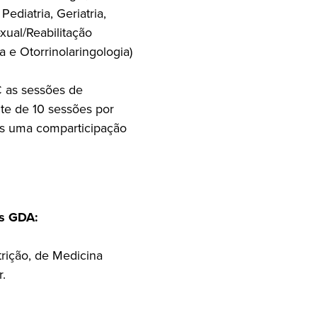
Pediatria, Geriatria,
ual/Reabilitação
a e Otorrinolaringologia)
 as sessões de
ite de 10 sessões por
es uma comparticipação
es GDA:
rição, de Medicina
r.