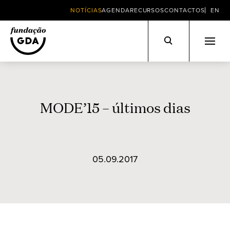
NOTÍCIAS
AGENDA
RECURSOS
CONTACTOS
EN
Skip
to
content
MODE’15 – últimos dias
05.09.2017