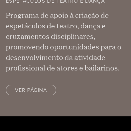
ESPETÁCULOS DE TEATRO E DANÇA
Programa de apoio à criação de
espetáculos de teatro, dança e
cruzamentos disciplinares,
promovendo oportunidades para o
desenvolvimento da atividade
profissional de atores e bailarinos.
VER PÁGINA