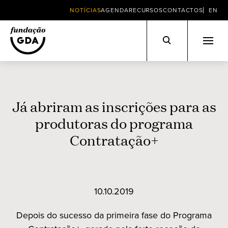
NOTÍCIAS
AGENDA
RECURSOS
CONTACTOS
EN
Skip
to
content
Já abriram as inscrições para as
produtoras do programa
Contratação+
10.10.2019
Depois do sucesso da primeira fase do Programa