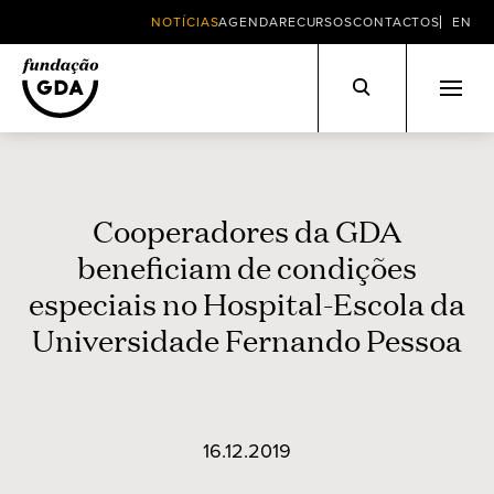
NOTÍCIAS
AGENDA
RECURSOS
CONTACTOS
EN
Skip
to
content
Cooperadores da GDA
beneficiam de condições
especiais no Hospital-Escola da
Universidade Fernando Pessoa
16.12.2019