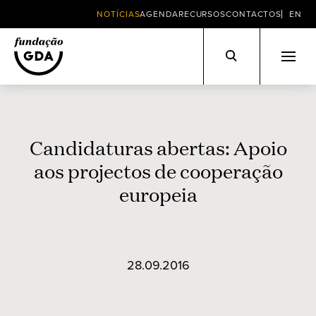
NOTÍCIAS
AGENDA
RECURSOS
CONTACTOS
EN
Skip
to
content
Candidaturas abertas: Apoio
aos projectos de cooperação
europeia
28.09.2016