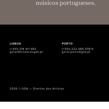
músicos portugueses.
LISBOA
PORTO
(+351) 218 411 650
(+351) 222 085 578/9
geral@fundacaogda.pt
geral.porto@gda.pt
2026 © GDA — Direitos dos Artistas