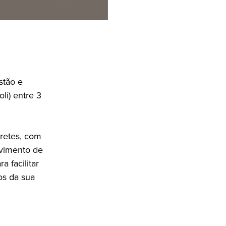
stão e
li) entre 3
pretes, com
lvimento de
 facilitar
os da sua