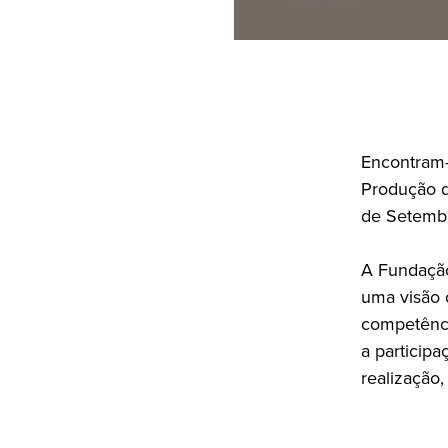
Encontram-
Produção de
de Setembr
A Fundação
uma visão 
competência
a particip
realização,