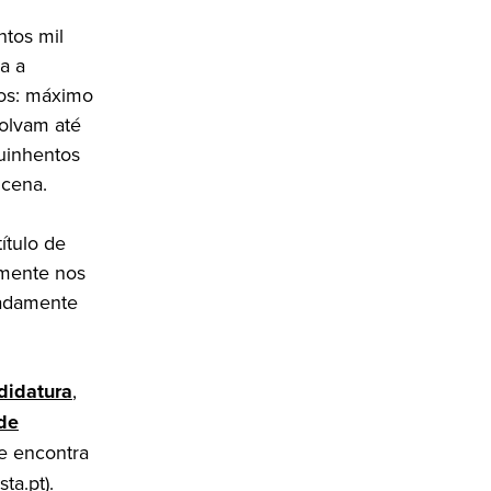
ntos mil
a a
dos: máximo
volvam até
quinhentos
 cena.
ítulo de
amente nos
eadamente
didatura
,
de
se encontra
sta.pt
).