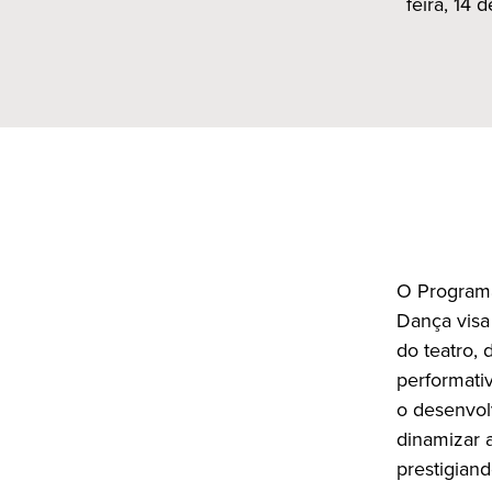
feira, 14 
O Programa
Dança visa
do teatro, 
performati
o desenvolv
dinamizar a
prestigiand