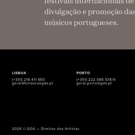
festivais internacionais d
divulgação e promoção das 
músicos portugueses.
LISBOA
PORTO
(+351) 218 411 650
(+351) 222 085 578/9
geral@fundacaogda.pt
geral.porto@gda.pt
2026 © GDA — Direitos dos Artistas