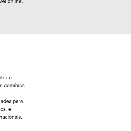
vel online,
tro e
os domínios
dades para
os, e
nacionais,