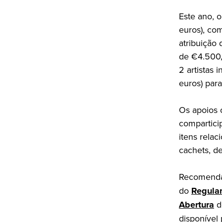
Este ano, o
euros), co
atribuição
de €4.500,
2 artistas
euros) par
Os apoios 
compartici
itens rela
cachets, de
Recomenda-
do
Regula
Abertura
d
disponível 