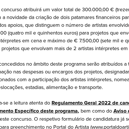
 concurso atribuirá um valor total de 300.000,00 € (treze
m a novidade da criação de dois patamares financeiros par
 dos apoios, que distinguem o número de artistas envolvi
00 (quatro mil e quinhentos euros) para projetos que en
 intérpretes em cena e máximo de € 7.500,00 (sete mil e 
a projetos que envolvam mais de 2 artistas intérpretes em
concedidos no âmbito deste programa serão atribuídos a t
pação nas despesas ou encargos dos projetos, designad
cionados com a participação dos artistas intérpretes, nom
slocações, estadias, alimentação e transporte.
se a leitura atenta do
Regulamento Geral 2022 de can
mento Específico deste programa
,
bem como do
Aviso 
este concurso. O respetivo formulário de candidatura já 
para preenchimento no Portal do Artista (
www.portaldoarti