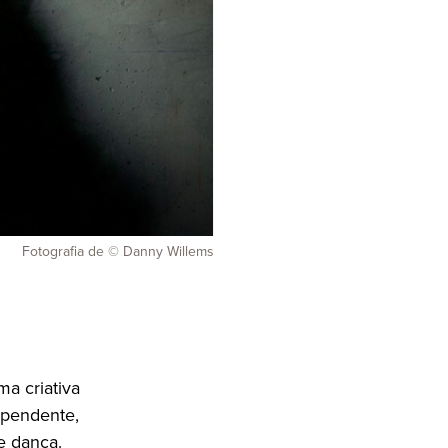
Fotografia de © Danny Willems
ma criativa
ependente,
e dança.