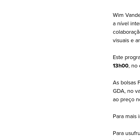
Wim Vandek
a nível in
colaboraçã
visuais e a
Este progr
13h00
, no
As bolsas 
GDA, no va
ao preço no
Para mais 
Para usufr