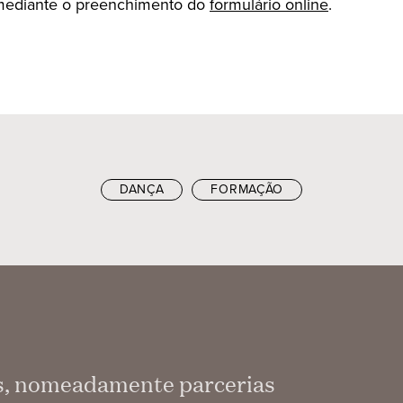
 mediante o preenchimento do
formulário online
.
DANÇA
FORMAÇÃO
as, nomeadamente parcerias