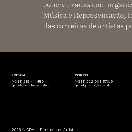
concretizadas com organiz
Música e Representação, t
das carreiras de artistas 
LISBOA
PORTO
(+351) 218 411 650
(+351) 222 085 578/9
geral@fundacaogda.pt
geral.porto@gda.pt
2026 © GDA — Direitos dos Artistas