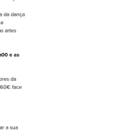
a da dança
na
s artes
h00 e as
ores da
 60€ face
ar a sua