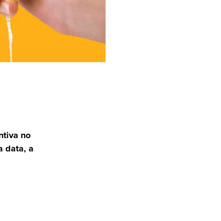
tiva no
a data, a