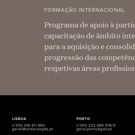
FORMAÇÃO INTERNACIONAL
Programa de apoio à parti
capacitação de âmbito inte
para a aquisição e consoli
progressão das competência
respetivas áreas profission
LISBOA
PORTO
(+351) 218 411 650
(+351) 222 085 578/9
geral@fundacaogda.pt
geral.porto@gda.pt