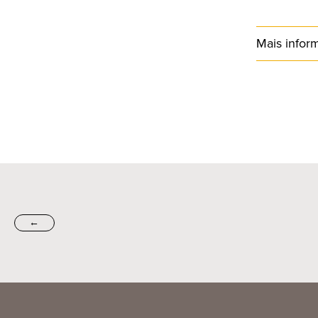
Mais infor
←