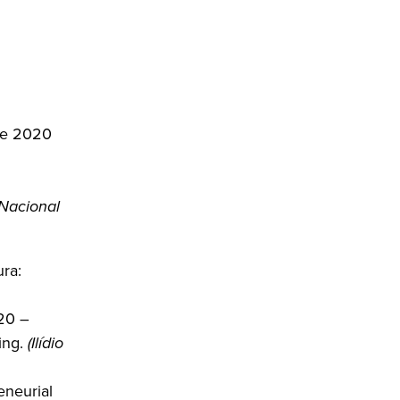
te 2020
 Nacional
ura:
20 –
ing.
(Ilídio
neurial