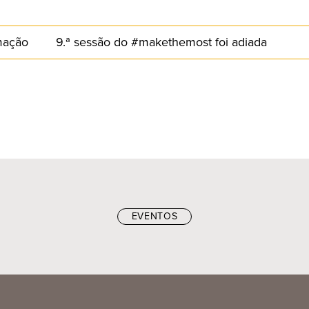
mação
9.ª sessão do #makethemost foi adiada
EVENTOS