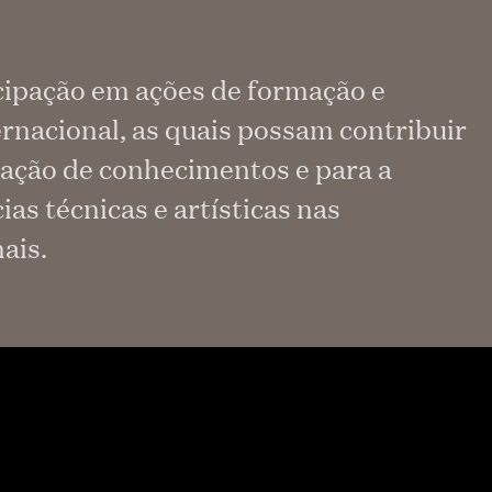
cipação em ações de formação e
rnacional, as quais possam contribuir
dação de conhecimentos e para a
s técnicas e artísticas nas
ais.