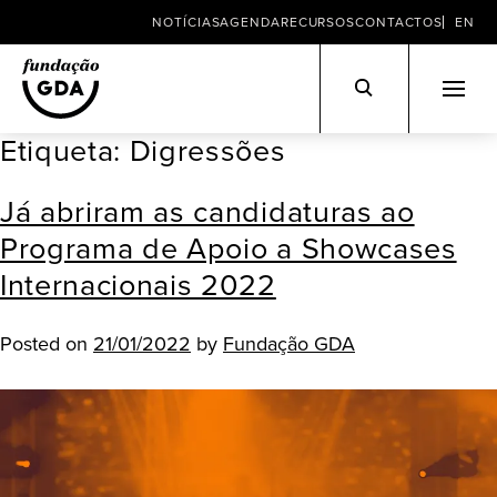
NOTÍCIAS
AGENDA
RECURSOS
CONTACTOS
EN
Etiqueta:
Digressões
Skip
to
Já abriram as candidaturas ao
content
Programa de Apoio a Showcases
Internacionais 2022
Posted on
21/01/2022
by
Fundação GDA