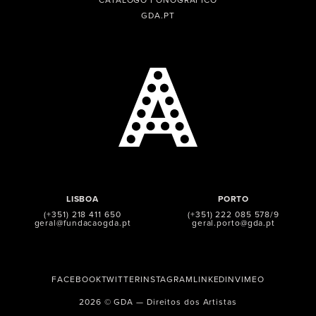
CATÁLOGO FONOGRÁFICO
GDA.PT
LISBOA
PORTO
(+351) 218 411 650
(+351) 222 085 578/9
geral@fundacaogda.pt
geral.porto@gda.pt
FACEBOOK
TWITTER
INSTAGRAM
LINKEDIN
VIMEO
2026 © GDA — Direitos dos Artistas