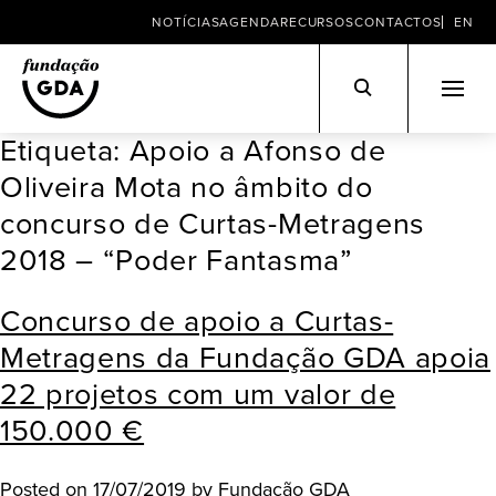
NOTÍCIAS
AGENDA
RECURSOS
CONTACTOS
EN
Etiqueta:
Apoio a Afonso de
Skip
to
Oliveira Mota no âmbito do
content
concurso de Curtas-Metragens
2018 – “Poder Fantasma”
Concurso de apoio a Curtas-
Metragens da Fundação GDA apoia
22 projetos com um valor de
150.000 €
Posted on
17/07/2019
by
Fundação GDA