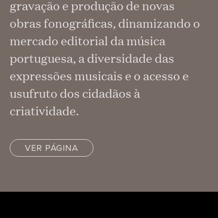
gravação e produção de novas
obras fonográficas, dinamizando o
mercado editorial da música
portuguesa, a diversidade das
expressões musicais e o acesso e
usufruto dos cidadãos à
criatividade.
VER PÁGINA