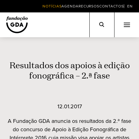
NOTÍCIAS
AGENDA
RECURSOS
CONTACTOS
EN
Skip
to
content
Resultados dos apoios à edição
fonográfica – 2.ª fase
12.01.2017
A Fundação GDA anuncia os resultados da 2.ª fase
do concurso de Apoio à Edição Fonográfica de
Intérprete 2016 cuja missão visa apoiar os artistas