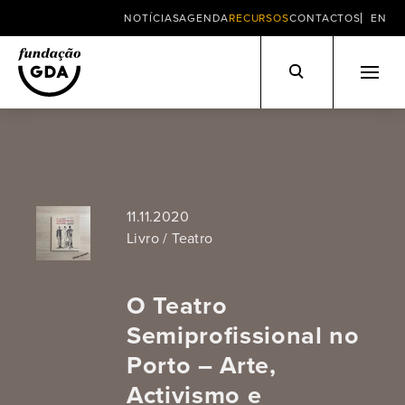
NOTÍCIAS
AGENDA
RECURSOS
CONTACTOS
EN
Skip
to
content
11.11.2020
Livro / Teatro
O Teatro
Semiprofissional no
Porto – Arte,
Activismo e