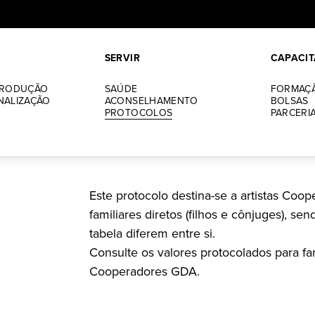
SERVIR
CAPACIT
PRODUÇÃO
SAÚDE
FORMAÇ
NALIZAÇÃO
ACONSELHAMENTO
BOLSAS
PROTOCOLOS
PARCERI
CONVENCIONADOS / ESTOMATOLOGIA
DRA. YOLA FIGUE
Este protocolo destina-se a artistas Coo
familiares diretos (filhos e cônjuges), se
tabela diferem entre si.
Consulte os valores protocolados para fa
Cooperadores GDA.