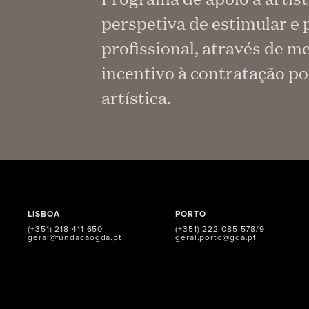
perspetiva de estimular e 
profissional, através de 
incentivo à contratação p
artística.
LISBOA
PORTO
(+351) 218 411 650
(+351) 222 085 578/9
geral@fundacaogda.pt
geral.porto@gda.pt