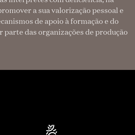
promover a sua valorização pessoal e
mecanismos de apoio à formação e do
or parte das organizações de produção