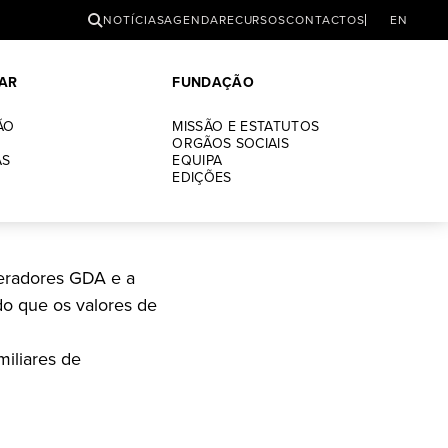
PESQUISAR
NOTÍCIAS
AGENDA
RECURSOS
CONTACTOS
EN
AR
FUNDAÇÃO
ÃO
MISSÃO E ESTATUTOS
ORGÃOS SOCIAIS
AS
EQUIPA
EDIÇÕES
IREDO
peradores GDA e a
ndo que os valores de
miliares de