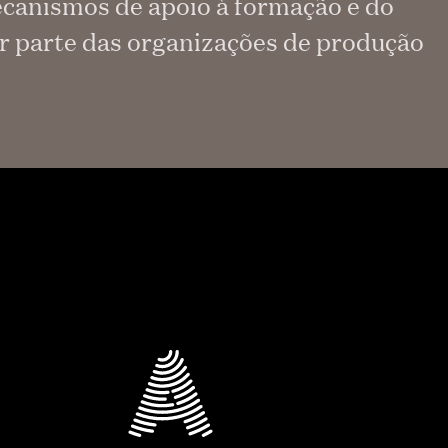
mecanismos de apoio à formação e do
or parte das organizações de produção