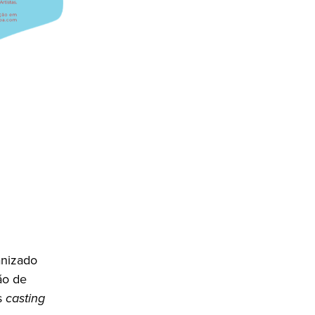
anizado
ão de
s
casting