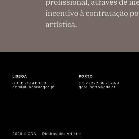
profissional, através de 
incentivo à contratação p
artística.
LISBOA
PORTO
(+351) 218 411 650
(+351) 222 085 578/9
geral@fundacaogda.pt
geral.porto@gda.pt
2026 © GDA — Direitos dos Artistas