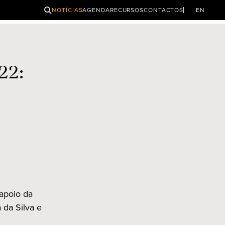
PESQUISAR
NOTÍCIAS
AGENDA
RECURSOS
CONTACTOS
EN
22:
apoio da
da Silva e