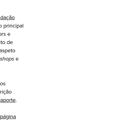
dação
 principal
ors
e
nto de
 aspeto
shops
e
nos
rição
aporte
.
página