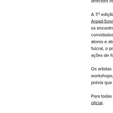
directors
in
A 7.ª ediçã
Arpad-Szen
os encontro
convidados
atores e at
fulcral, o 
ações de f
Os artista
workshops,
prévia que
Para todas
oficial
.