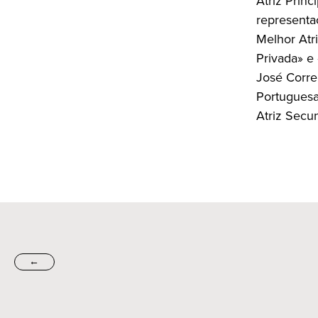
Atriz Prin
representa
Melhor Atr
Privada» e
José Corre
Portuguesa
Atriz Secun
←