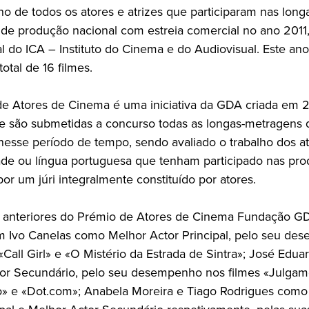
 de todos os atores e atrizes que participaram nas long
de produção nacional com estreia comercial no ano 2011
cial do ICA – Instituto do Cinema e do Audiovisual. Este ano 
total de 16 filmes.
e Atores de Cinema é uma iniciativa da GDA criada em 
 são submetidas a concurso todas as longas-metragens 
nesse período de tempo, sendo avaliado o trabalho dos a
ade ou língua portuguesa que tenham participado nas pr
por um júri integralmente constituído por atores.
 anteriores do Prémio de Atores de Cinema Fundação G
am Ivo Canelas como Melhor Actor Principal, pelo seu d
«Call Girl» e «O Mistério da Estrada de Sintra»; José Edu
or Secundário, pelo seu desempenho nos filmes «Julgam
» e «Dot.com»; Anabela Moreira e Tiago Rodrigues como