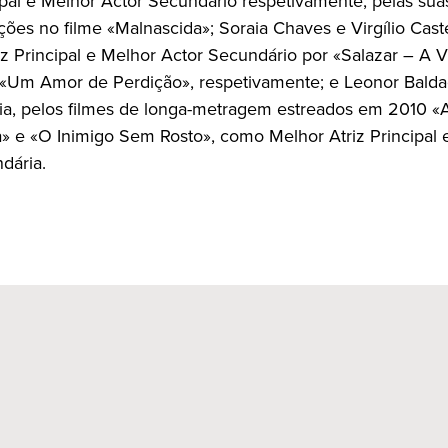
cipal e Melhor Actor Secundário respetivamente, pelas sua
ções no filme «Malnascida»; Soraia Chaves e Virgílio Cas
iz Principal e Melhor Actor Secundário por «Salazar – A V
 «Um Amor de Perdição», respetivamente; e Leonor Bald
ia, pelos filmes de longa-metragem estreados em 2010 «A
» e «O Inimigo Sem Rosto», como Melhor Atriz Principal 
dária.