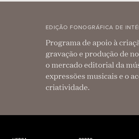
EDIÇÃO FONOGRÁFICA DE INTÉ
Programa de apoio à criaç
gravação e produção de no
o mercado editorial da mús
expressões musicais e o ac
criatividade.