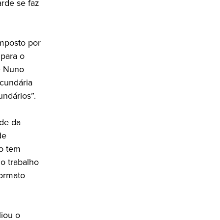
arde se faz
mposto por
 para o
 e Nuno
cundária
undários”.
ade da
de
io tem
 o trabalho
formato
iou o