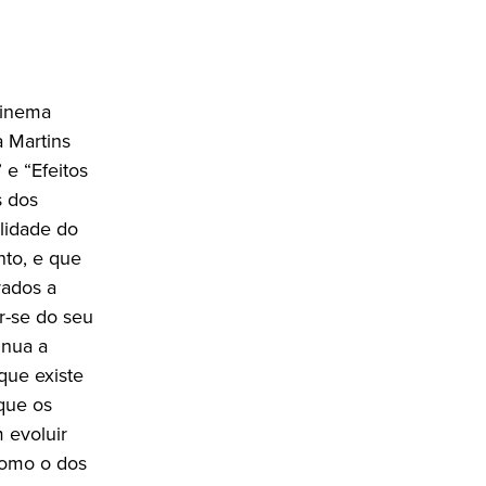
Cinema
 Martins
e “Efeitos
s dos
alidade do
nto, e que
rados a
r-se do seu
inua a
que existe
que os
 evoluir
como o dos