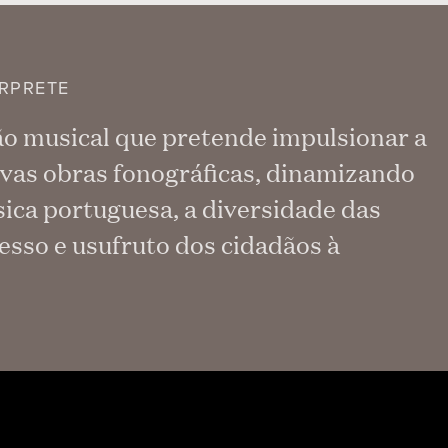
RPRETE
ão musical que pretende impulsionar a
vas obras fonográficas, dinamizando
ica portuguesa, a diversidade das
esso e usufruto dos cidadãos à