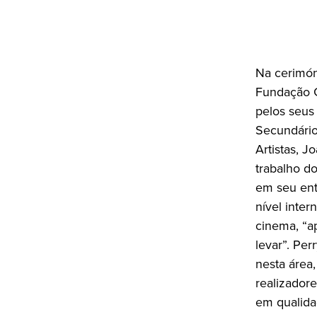
Na cerimón
Fundação G
pelos seus
Secundário
Artistas, J
trabalho d
em seu ent
nível inte
cinema, “a
levar”. Pe
nesta área
realizador
em qualida