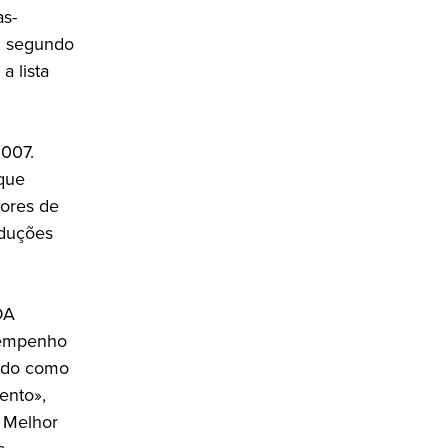
as-
, segundo
a lista
2007.
que
tores de
oduções
DA
esempenho
ardo como
ento»,
 Melhor