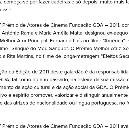
s, começa-se por fazer cadeiras e só depois, muito mais t
disse.
V Prémio de Atores de Cinema Fundação GDA – 2011, co
, António Rama e Maria Amélia Matta, designou ex-aequo
Melhor Ator Principal: Fernando Luís no filme “América”
ilme “Sangue do Meu Sangue”. O Prémio Melhor Atriz Se
do a Rita Martins, no filme de longa-metragem “Efeitos Sec
ção da Edição de 2011 deste galardão é da responsabilid
DA, tal como no ano passado, na esteira da sua missão 
mento da ação cultural e da ação social da GDA. O Prém
vo e espírito promover, valorizar e distinguir anualmente
 e das atrizes de nacionalidade ou língua portuguesa, no 
V Prémio de Atores de Cinema Fundação GDA – 2011 aval