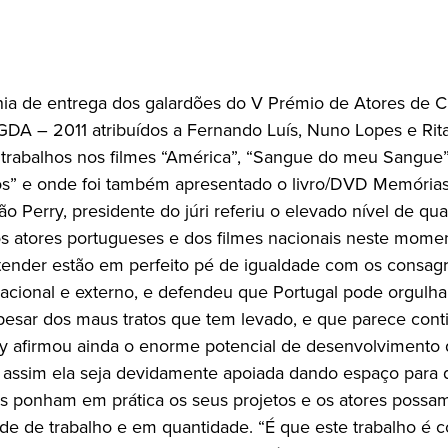
ia de entrega dos galardões do V Prémio de Atores de 
DA – 2011 atribuídos a Fernando Luís, Nuno Lopes e Rita
 trabalhos nos filmes “América”, “Sangue do meu Sangue” 
s” e onde foi também apresentado o livro/DVD Memória
oão Perry, presidente do júri referiu o elevado nível de qu
os atores portugueses e dos filmes nacionais neste mome
ender estão em perfeito pé de igualdade com os consag
rnacional e externo, e defendeu que Portugal pode orgulha
pesar dos maus tratos que tem levado, e que parece cont
rry afirmou ainda o enorme potencial de desenvolvimento 
, assim ela seja devidamente apoiada dando espaço para 
es ponham em prática os seus projetos e os atores possam
de de trabalho e em quantidade. “É que este trabalho é 