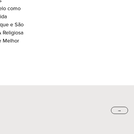
s
telo como
ida
aque e São
 Religiosa
e Melhor
→