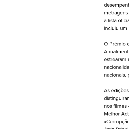
desempenho
metragens 
a lista ofi
incluiu um 
O Prémio d
Anualmente
estrearam 
nacionalid
nacionais, 
As edições
distinguir
nos filmes 
Melhor Act
«Corrupção