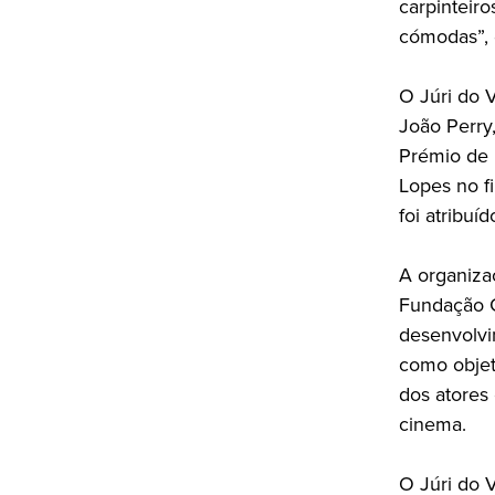
carpinteiro
cómodas”, 
O Júri do 
João Perry
Prémio de 
Lopes no f
foi atribuí
A organiza
Fundação G
desenvolvi
como objeti
dos atores
cinema.
O Júri do 