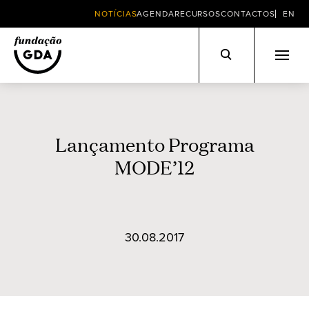
NOTÍCIAS
AGENDA
RECURSOS
CONTACTOS
EN
Skip
to
content
Lançamento Programa
MODE’12
30.08.2017