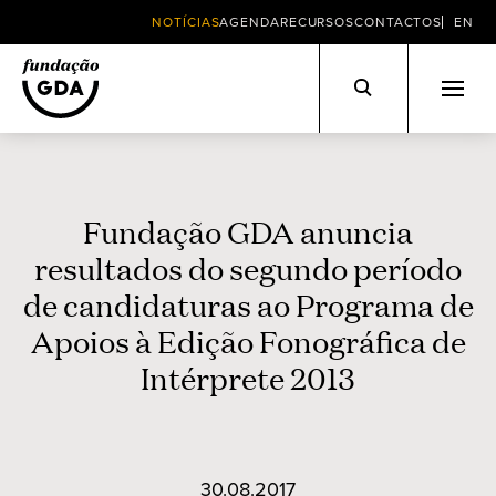
NOTÍCIAS
AGENDA
RECURSOS
CONTACTOS
EN
Skip
to
content
Fundação GDA anuncia
resultados do segundo período
de candidaturas ao Programa de
Apoios à Edição Fonográfica de
Intérprete 2013
30.08.2017