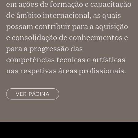
em ações de formação e capacitação
de âmbito internacional, as quais
possam contribuir para a aquisição
e consolidação de conhecimentos e
para a progressão das
competências técnicas e artísticas
nas respetivas áreas profissionais.
VER PÁGINA