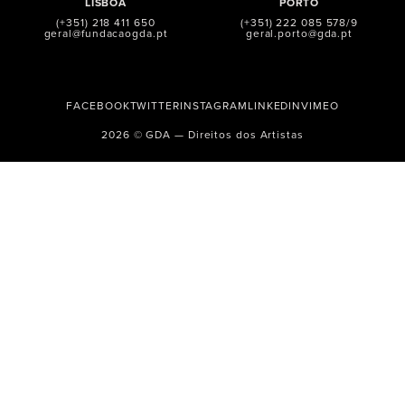
LISBOA
PORTO
(+351) 218 411 650
(+351) 222 085 578/9
geral@fundacaogda.pt
geral.porto@gda.pt
FACEBOOK
TWITTER
INSTAGRAM
LINKEDIN
VIMEO
2026 © GDA — Direitos dos Artistas