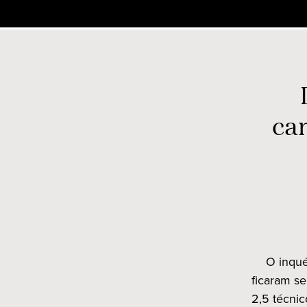
Skip
to
content
ca
O inqué
ficaram se
2,5 técni