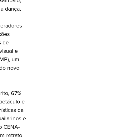
 Sampaio,
da dança,
peradores
ções
s de
visual e
AMP), um
 do novo
rito, 67%
petáculo e
ísticas da
ailarinos e
do CENA-
m retrato