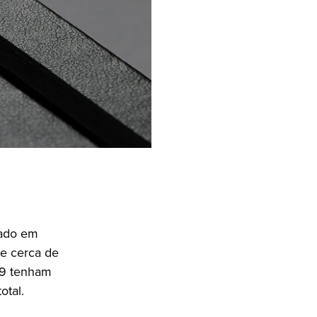
çado em
ue cerca de
-19 tenham
otal.