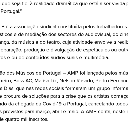
 que seja fiel à realidade dramática que está a ser vivida
 Portugal.”
é a associação sindical constituída pelos trabalhadores a
ísticos e de mediação dos sectores do audiovisual, do ci
ança, da música e do teatro, cuja atividade envolve a real
preparação, produção e divulgação de espetáculos ou out
vos e ou de conteúdos audiovisuais e multimédia.
ão dos Músicos de Portugal – AMP foi lançada pelos mús
eiro, Boss AC, Marisa Liz, Nelson Rosado, Pedro Fernan
is Dias, que nas redes sociais formaram um grupo informa
e procura de soluções para a crise que os artistas começ
ndo da chegada da Covid-19 a Portugal, cancelando todos
s previstos para março, abril e maio. A AMP conta, nest
 quatro mil inscritos.