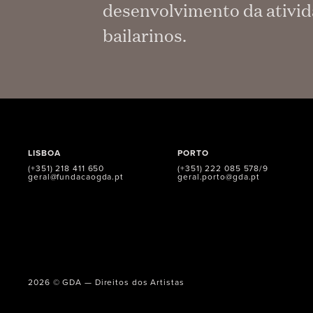
desenvolvimento da ativida
bailarinos.
LISBOA
PORTO
(+351) 218 411 650
(+351) 222 085 578/9
geral@fundacaogda.pt
geral.porto@gda.pt
2026 © GDA — Direitos dos Artistas