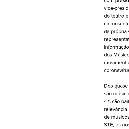
com presid
vice-presi
do teatro 
circunscri
da própria
representa
informação
dos Músico
movimento 
coronavírus
Dos quase 
são músico
4% são bail
relevância
de músicos
STE, os no