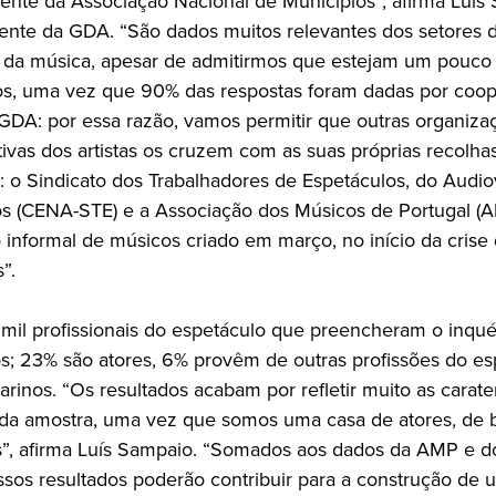
ente da Associação Nacional de Municípios”, afirma Luís
dente da GDA. “São dados muitos relevantes dos setores 
e da música, apesar de admitirmos que estejam um pouco
tos, uma vez que 90% das respostas foram dadas por coo
 GDA: por essa razão, vamos permitir que outras organiza
tivas dos artistas os cruzem com as suas próprias recolha
: o Sindicato dos Trabalhadores de Espetáculos, do Audio
s (CENA-STE) e a Associação dos Músicos de Portugal (
informal de músicos criado em março, no início da crise
”.
mil profissionais do espetáculo que preencheram o inqué
s; 23% são atores, 6% provêm de outras profissões do es
arinos. “Os resultados acabam por refletir muito as carater
 da amostra, uma vez que somos uma casa de atores, de b
”, afirma Luís Sampaio. “Somados aos dados da AMP e 
ssos resultados poderão contribuir para a construção de u