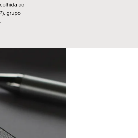
colhida ao
P), grupo
.