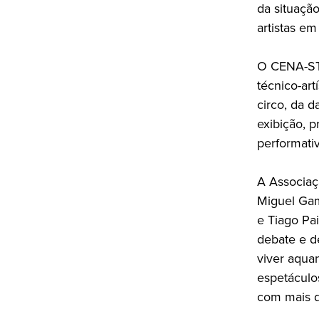
da situação
artistas em
O CENA-STE 
técnico-art
circo, da d
exibição, 
performati
A Associaç
Miguel Gam
e Tiago Pa
debate e d
viver aqua
espetáculo
com mais de