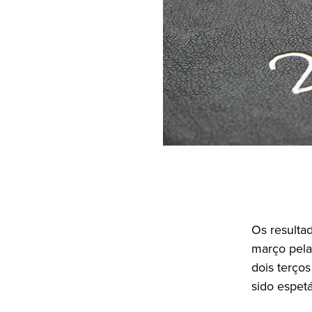
Os resulta
março pela
dois terço
sido espet