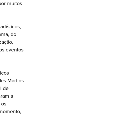
 por muitos
rtísticos,
nema, do
ização,
ros eventos
icos
des Martins
l de
aram a
 os
e momento,