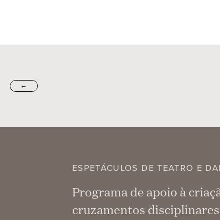
←
ESPETÁCULOS DE TEATRO E D
Programa de apoio à criaçã
cruzamentos disciplinare