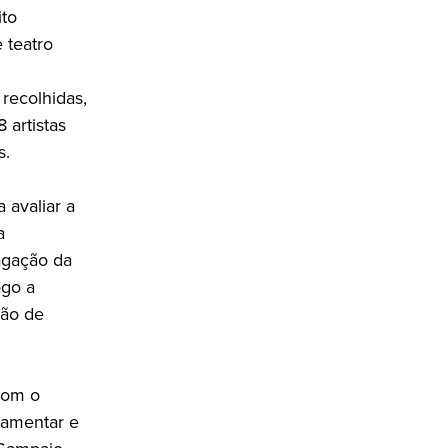
ito
 teatro
recolhidas,
 artistas
s.
 avaliar a
a
agação da
ogo a
ção de
 com o
lamentar e