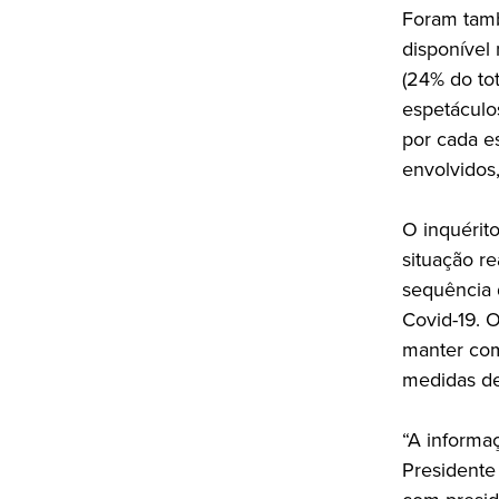
Foram tamb
disponível 
(24% do to
espetáculo
por cada e
envolvidos,
O inquérit
situação re
sequência 
Covid-19. 
manter com
medidas de 
“A informaç
Presidente