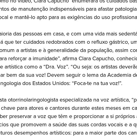
mo no vídeo, Clara Capucho enumerará os cuidados bás
tos de manutenção indispensáveis para afastar patologia
cal e mantê-lo apto para as exigências do uso profissiona
oria das pessoas em casa, e com uma vida mais sedentá
há que ter cuidados redobrados com o refluxo gástrico, u
comum a artistas e à generalidade da população, assim c
ara reforçar a imunidade”, afirma Clara Capucho, conheci
artística como a “Dra. Voz”. “Ou seja: os artistas deverã
dar bem da sua voz! Devem seguir o lema da Academia d
ingologia dos Estados Unidos: “Foca-te na tua voz!”.
a otorrinolaringologista especializada na voz artística, 
a chave para atores e cantores durante estes meses em ca
er preservar a voz que têm e proporcionar a si próprios a
ícios que promovem a saúde das suas cordas vocais e a q
uturos desempenhos artísticos: para a maior parte dos can