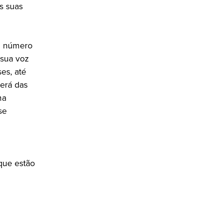
as suas
um número
 sua voz
es, até
será das
ma
se
que estão