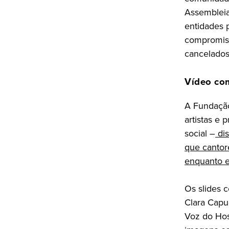
Assembleia
entidades 
compromiss
cancelados
Vídeo co
A Fundação
artistas e
social –
dis
que cantor
enquanto e
Os slides 
Clara Capu
Voz do Hos