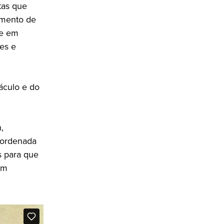
stas que
amento de
ue em
res e
táculo e do
,
coordenada
s para que
om