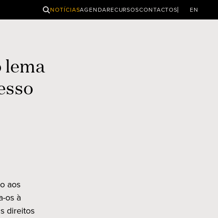
PESQUISAR
NOTÍCIAS
AGENDA
RECURSOS
CONTACTOS
EN
o lema
resso
so aos
a-os à
 direitos