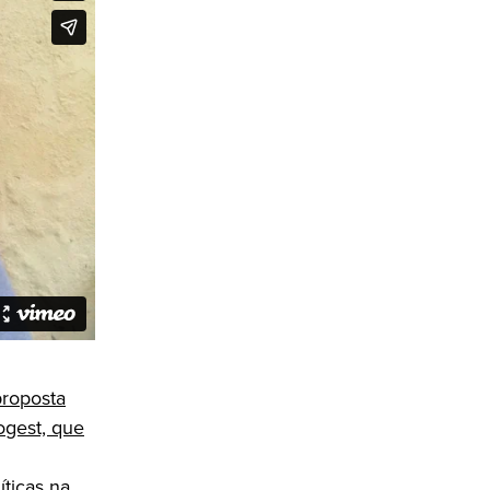
proposta
ogest, que
íticas na