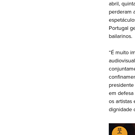
abril, quin
perderam a
espetáculo
Portugal ge
bailarinos.
“É muito im
audiovisua
conjuntame
confinamen
presidente
em defesa 
os artistas
dignidade 