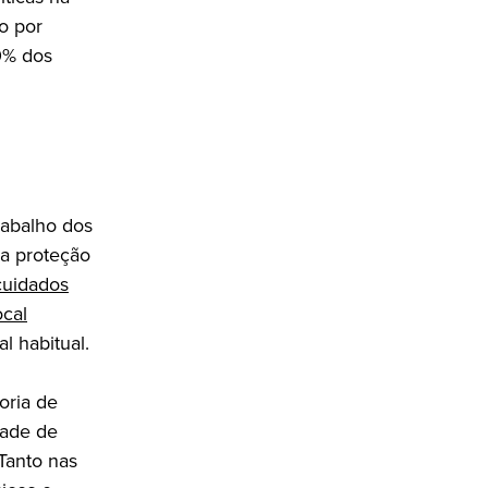
o por
0% dos
rabalho dos
ua proteção
cuidados
cal
l habitual.
oria de
dade de
Tanto nas