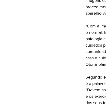
imagens co
procedimen
aparelho vo
“Com a mai
é normal, 
patologia 
cuidados p
comunidade 
casa e cui
Otorrinolar
Segundo est
é a palavr
“Devem sab
e os exerc
dos seus f