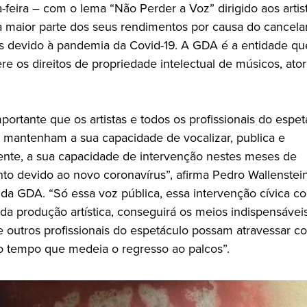
ta-feira – com o lema “Não Perder a Voz” dirigido aos arti
 maior parte dos seus rendimentos por causa do cancel
s devido à pandemia da Covid-19. A GDA é a entidade q
re os direitos de propriedade intelectual de músicos, ato
portante que os artistas e todos os profissionais do espe
l mantenham a sua capacidade de vocalizar, publica e
nte, a sua capacidade de intervenção nestes meses de
to devido ao novo coronavírus”, afirma Pedro Wallenstein
 da GDA. “Só essa voz pública, essa intervenção cívica 
da produção artística, conseguirá os meios indispensávei
 e outros profissionais do espetáculo possam atravessar c
o tempo que medeia o regresso ao palcos”.