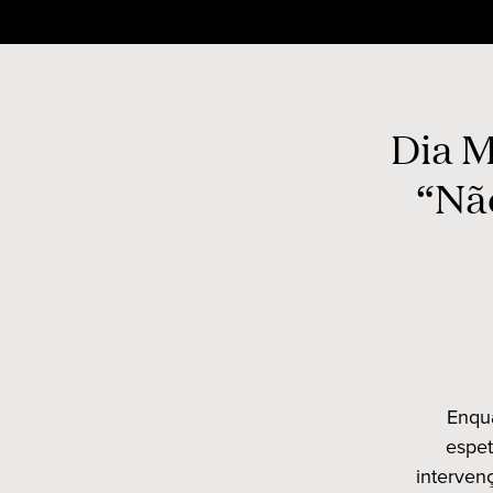
Skip
to
content
Dia M
“Não
Enqua
espet
interven