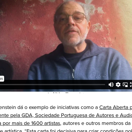
enstein dá o exemplo de iniciativas como a
Carta Aberta 
nte pela GDA, Sociedade Portuguesa de Autores e Audi
a por mais de 1600 artistas
, autores e outros membros da
artística. “Esta carta foi decisiva para criar condições pol