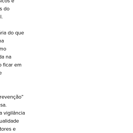
icos e
s do
l.
ria do que
ma
omo
da na
o ficar em
e
“prevenção”
sa.
 vigilância
ualidade
tores e