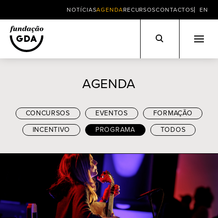
NOTÍCIAS
AGENDA
RECURSOS
CONTACTOS
EN
Skip
to
AGENDA
content
CONCURSOS
EVENTOS
FORMAÇÃO
INCENTIVO
PROGRAMA
TODOS