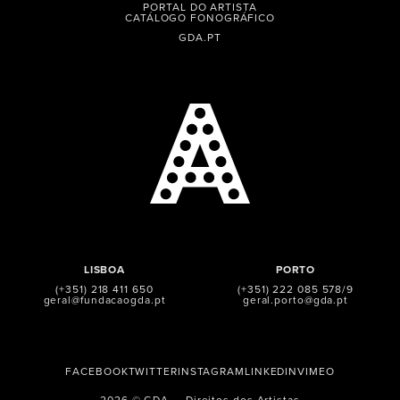
PORTAL DO ARTISTA
CATÁLOGO FONOGRÁFICO
GDA.PT
LISBOA
PORTO
(+351) 218 411 650
(+351) 222 085 578/9
geral@fundacaogda.pt
geral.porto@gda.pt
FACEBOOK
TWITTER
INSTAGRAM
LINKEDIN
VIMEO
2026 © GDA — Direitos dos Artistas