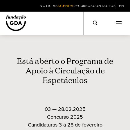
NOTÍCIAS
AGENDA
RECURSOS
CONTACTOS
EN
Skip
to
content
Está aberto o Programa de
Apoio à Circulação de
Espetáculos
03 — 28.02.2025
Concurso
2025
Candidaturas
3 a 28 de fevereiro