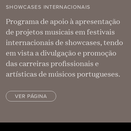
SHOWCASES INTERNACIONAIS
Programa de apoio à apresentação
de projetos musicais em festivais
internacionais de showcases, tendo
em vista a divulgação e promoção
das carreiras profissionais e
artísticas de músicos portugueses.
VER PÁGINA