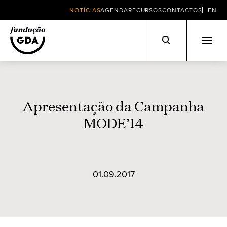
NOTÍCIAS
AGENDA
RECURSOS
CONTACTOS
EN
Skip
to
content
Apresentação da Campanha
MODE’14
01.09.2017