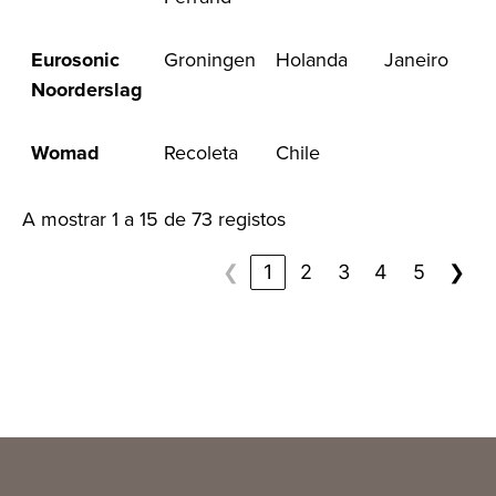
Eurosonic
Groningen
Holanda
Janeiro
Noorderslag
Womad
Recoleta
Chile
A mostrar 1 a 15 de 73 registos
❮
1
2
3
4
5
❯