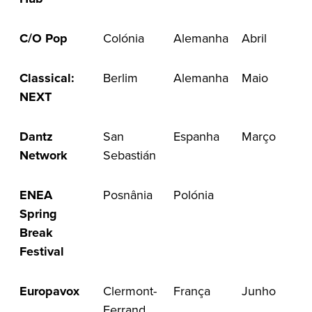
C/O Pop
Colónia
Alemanha
Abril
Classical:
Berlim
Alemanha
Maio
NEXT
Dantz
San
Espanha
Março
Network
Sebastián
ENEA
Posnânia
Polónia
Spring
Break
Festival
Europavox
Clermont-
França
Junho
Ferrand