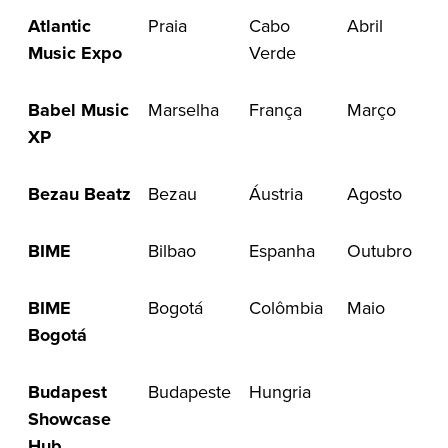
Atlantic
Praia
Cabo
Abril
Music Expo
Verde
Babel Music
Marselha
França
Março
XP
Bezau Beatz
Bezau
Áustria
Agosto
BIME
Bilbao
Espanha
Outubro
BIME
Bogotá
Colômbia
Maio
Bogotá
Budapest
Budapeste
Hungria
Showcase
Hub