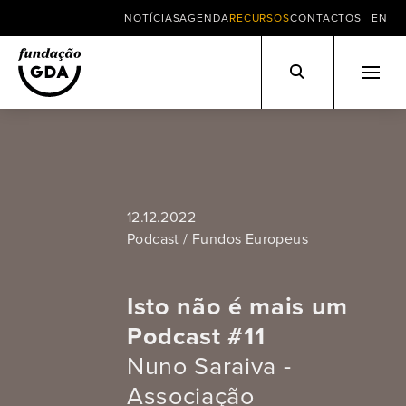
NOTÍCIAS
AGENDA
RECURSOS
CONTACTOS
EN
Skip
to
content
12.12.2022
Podcast / Fundos Europeus
Isto não é mais um
Podcast #11
Nuno Saraiva -
Associação