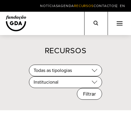
NOTÍCIAS
AGENDA
RECURSOS
CONTACTOS
EN
Skip
to
RECURSOS
content
Todas as tipologias
Institucional
Filtrar