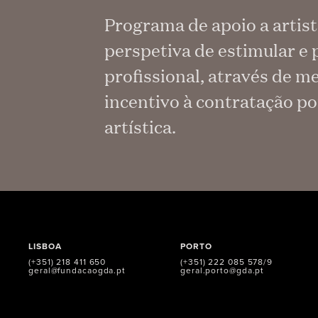
Programa de apoio a artist
perspetiva de estimular e 
profissional, através de 
incentivo à contratação p
artística.
LISBOA
PORTO
(+351) 218 411 650
(+351) 222 085 578/9
geral@fundacaogda.pt
geral.porto@gda.pt