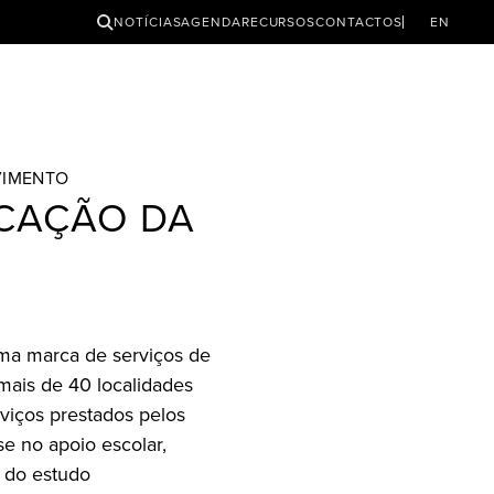
PESQUISAR
NOTÍCIAS
AGENDA
RECURSOS
CONTACTOS
EN
VIMENTO
UCAÇÃO DA
ma marca de serviços de
ais de 40 localidades
viços prestados pelos
e no apoio escolar,
 do estudo