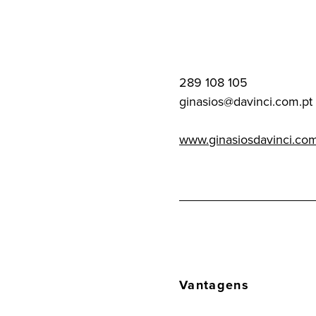
289 108 105
ginasios@davinci.com.pt
www.ginasiosdavinci.co
Vantagens