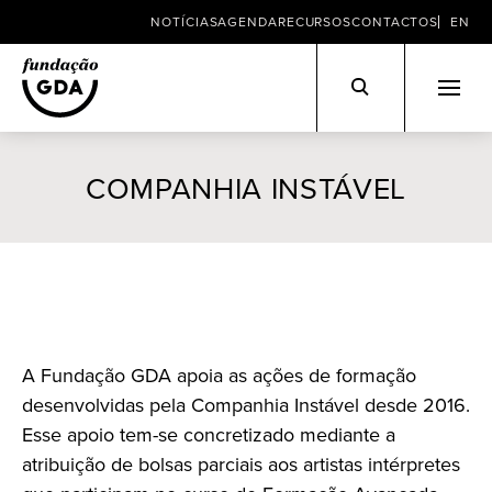
NOTÍCIAS
AGENDA
RECURSOS
CONTACTOS
EN
Skip
to
COMPANHIA INSTÁVEL
content
A Fundação GDA apoia as ações de formação
desenvolvidas pela Companhia Instável desde 2016.
Esse apoio tem-se concretizado mediante a
atribuição de bolsas parciais aos artistas intérpretes