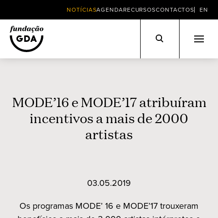
NOTÍCIAS
AGENDA
RECURSOS
CONTACTOS
EN
Skip
to
content
MODE’16 e MODE’17 atribuíram
incentivos a mais de 2000
artistas
03.05.2019
Os programas MODE’ 16 e MODE’17 trouxeram