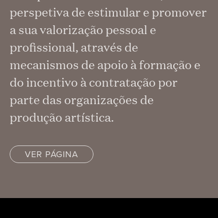
perspetiva de estimular e promover
a sua valorização pessoal e
profissional, através de
mecanismos de apoio à formação e
do incentivo à contratação por
parte das organizações de
produção artística.
VER PÁGINA