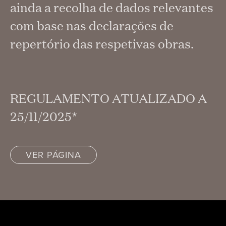
ainda a recolha de dados relevantes
com base nas declarações de
repertório das respetivas obras.
REGULAMENTO ATUALIZADO A
25/11/2025*
VER PÁGINA