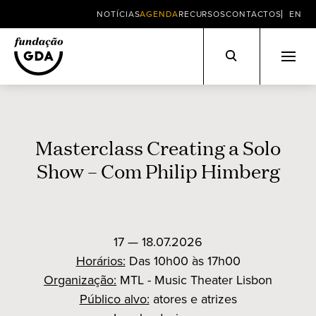
NOTÍCIAS
AGENDA
RECURSOS
CONTACTOS
EN
Skip
to
content
Masterclass Creating a Solo
Show – Com Philip Himberg
17 — 18.07.2026
Horários:
Das 10h00 às 17h00
Organização:
MTL - Music Theater Lisbon
Público alvo:
atores e atrizes