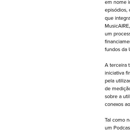
em nome in
episódios,
que integr
MusicAIRE,
um process
financiame
fundos da 
A terceira
iniciativa 
pela utili
de medição
sobre a uti
conexos ao
Tal como n
um Podcast