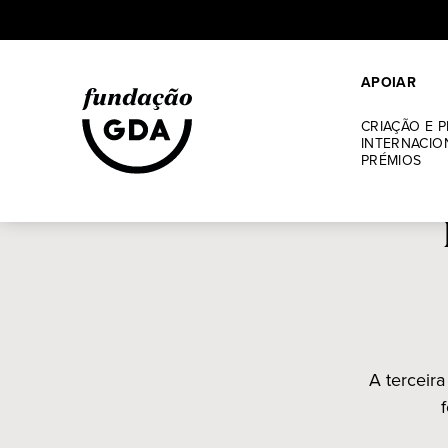
Skip
to
APOIAR
content
Fund
CRIAÇÃO E 
INTERNACIO
PRÉMIOS
do “
A terceir