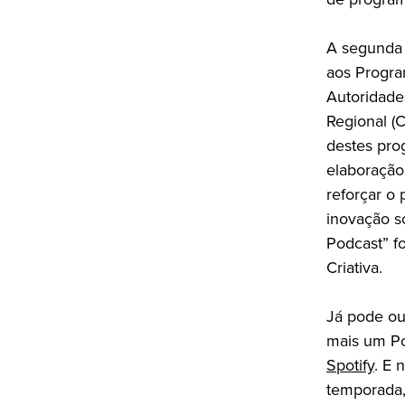
A segunda 
aos Progra
Autoridad
Regional (C
destes pro
elaboração
reforçar o
inovação s
Podcast” f
Criativa.
Já pode ou
mais um P
Spotify
. E 
temporada,