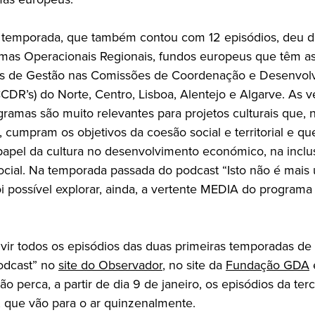
temporada, que também contou com 12 episódios, deu 
mas Operacionais Regionais, fundos europeus que têm a
es de Gestão nas Comissões de Coordenação e Desenvol
CDR’s) do Norte, Centro, Lisboa, Alentejo e Algarve. As v
gramas são muito relevantes para projetos culturais que, 
, cumpram os objetivos da coesão social e territorial e q
 papel da cultura no desenvolvimento económico, na inclu
ocial. Na temporada passada do podcast “Isto não é mais
oi possível explorar, ainda, a vertente MEDIA do program
vir todos os episódios das duas primeiras temporadas de 
odcast” no
site do Observador
, no site da
Fundação GDA
não perca, a partir de dia 9 de janeiro, os episódios da terc
 que vão para o ar quinzenalmente.