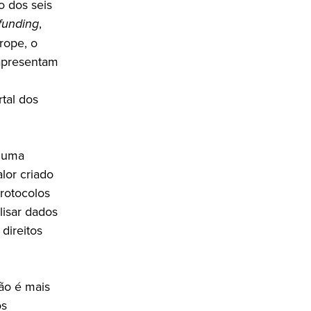
o dos seis
funding
,
rope, o
 apresentam
tal dos
, uma
lor criado
protocolos
lisar dados
 direitos
não é mais
os