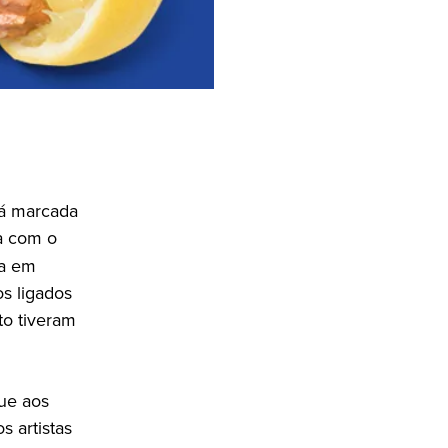
tá marcada
a com o
ta em
s ligados
to tiveram
que aos
s artistas