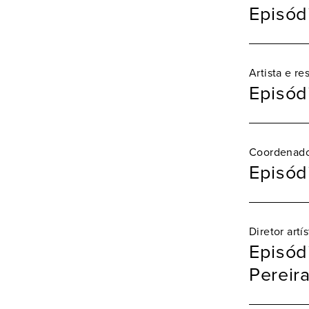
Episódi
Artista e r
Episódi
Coordenado
Episód
Diretor art
Episód
Pereir