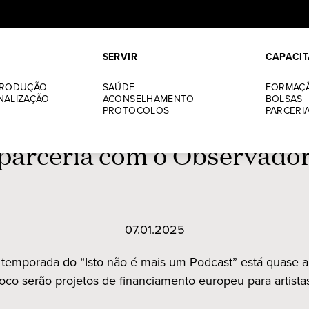
SERVIR
CAPACIT
ação GDA lança 3.ª temp
PRODUÇÃO
SAÚDE
FORMAÇ
NALIZAÇÃO
ACONSELHAMENTO
BOLSAS
PROTOCOLOS
PARCERI
Isto não é mais um Podcas
parceria com o Observado
07.01.2025
a temporada do “Isto não é mais um Podcast” está quase a 
foco serão projetos de financiamento europeu para artistas