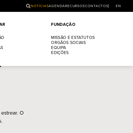
PESQUISAR
NOTÍCIAS
AGENDA
RECURSOS
CONTACTOS
EN
AR
FUNDAÇÃO
orada
ÃO
MISSÃO E ESTATUTOS
ORGÃOS SOCIAIS
AS
EQUIPA
t” em
EDIÇÕES
r
estrear. O
.