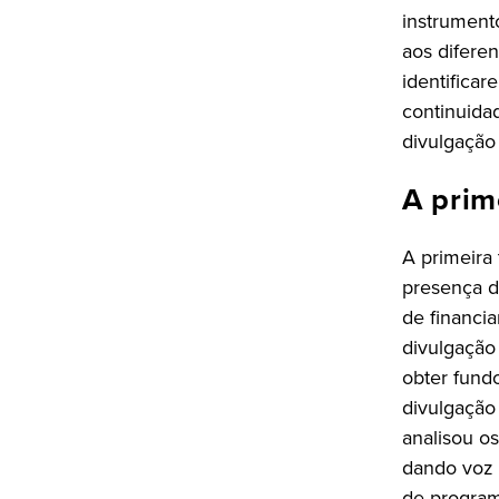
instrument
aos difere
identifica
continuida
divulgação
A prim
A primeira
presença de
de financi
divulgação
obter fund
divulgação
analisou os
dando voz a
de program