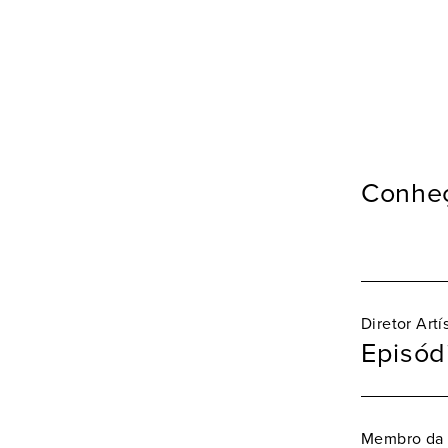
Conheç
Diretor Artí
Episód
Membro da 