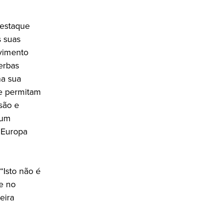
destaque
s suas
vimento
erbas
na sua
ue permitam
são e
 um
a Europa
“Isto não é
e no
eira