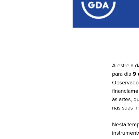
A estreia 
para dia
9 
Observador
financiame
às artes, q
nas suas in
Nesta temp
instrument