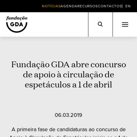
NOTÍCIAS
AGENDA
RECURSOS
CONTACTOS
EN
Skip
to
content
Fundação GDA abre concurso
de apoio à circulação de
espetáculos a 1 de abril
06.03.2019
A primeira fase de candidaturas ao concurso de