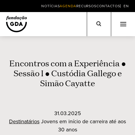
NOTÍCIAS
AGENDA
RECURSOS
CONTACTOS
EN
Skip
to
content
Encontros com a Experiência ●
Sessão I ● Custódia Gallego e
Simão Cayatte
31.03.2025
Destinatários
Jovens em início de carreira até aos
30 anos