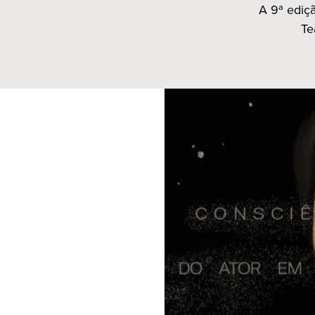
A 9ª ediçã
Te