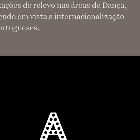
ações de relevo nas áreas de Dança,
endo em vista a internacionalização
portugueses.