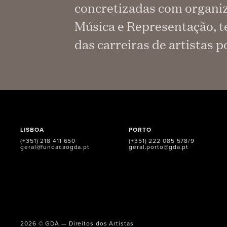
concretizadas com organiz
Música e Representação, t
das carreiras de artistas 
LISBOA
PORTO
(+351) 218 411 650
(+351) 222 085 578/9
geral@fundacaogda.pt
geral.porto@gda.pt
2026 © GDA — Direitos dos Artistas