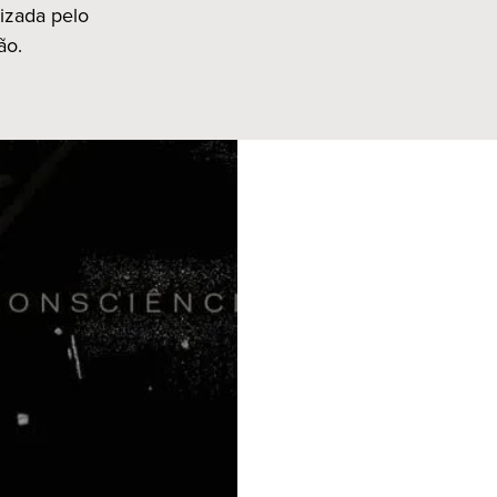
izada pelo
ão.