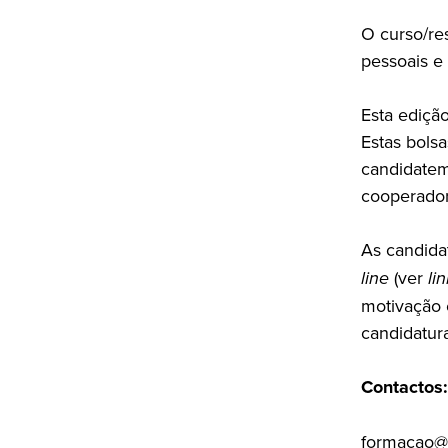
O curso/re
pessoais e
Esta ediçã
Estas bolsa
candidatem
cooperado
As candida
line
(ver
li
motivação e
candidatur
Contactos:
formacao@