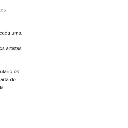
tes
 cada uma.
e
s artistas
ulário
on-
arta de
da