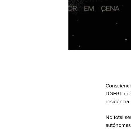
Consciênci
DGERT dest
residência 
No total s
autónomas,