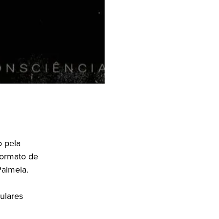
o pela
formato de
Palmela.
ulares