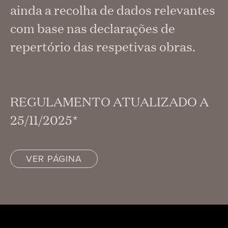
ainda a recolha de dados relevantes
com base nas declarações de
repertório das respetivas obras.
REGULAMENTO ATUALIZADO A
25/11/2025*
VER PÁGINA