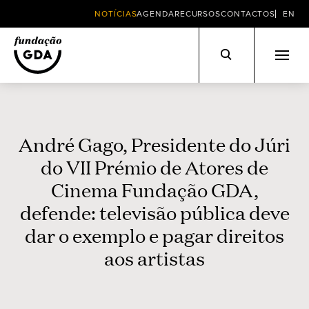
NOTÍCIAS
AGENDA
RECURSOS
CONTACTOS
EN
Skip
to
content
André Gago, Presidente do Júri
do VII Prémio de Atores de
Cinema Fundação GDA,
defende: televisão pública deve
dar o exemplo e pagar direitos
aos artistas