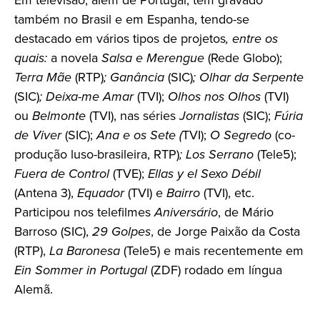
Em televisão, além de Portugal, tem gravado
também no Brasil e em Espanha, tendo-se
destacado em vários tipos de projetos
, entre os
quais:
a novela
Salsa e Merengue
(Rede Globo);
Terra Mãe
(RTP)
; Ganância
(SIC)
; Olhar da Serpente
(SIC)
; Deixa-me Amar
(TVI);
Olhos nos Olhos
(TVI)
ou
Belmonte
(TVI), nas séries
Jornalistas
(SIC);
Fúria
de Viver
(SIC);
Ana e os Sete (
TVI);
O Segredo
(co-
produção luso-brasileira, RTP)
; Los Serrano
(Tele5);
Fuera de
Control
(TVE);
Ellas y el Sexo Débil
(Antena 3),
Equador
(TVI) e
Bairro
(TVI), etc.
Participou nos telefilmes
Aniversário
, de Mário
Barroso (SIC),
29
Golpes
, de Jorge Paixão da Costa
(RTP),
La Baronesa
(Tele5) e mais recentemente em
Ein Sommer in Portugal
(ZDF) rodado em língua
Alemã.