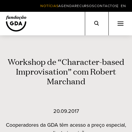
NOTÍCIAS
AGENDA
RECURSOS
CONTACTOS
EN
Skip
to
content
Workshop de “Character-based
Improvisation” com Robert
Marchand
20.09.2017
Cooperadores da GDA têm acesso a preço especial,