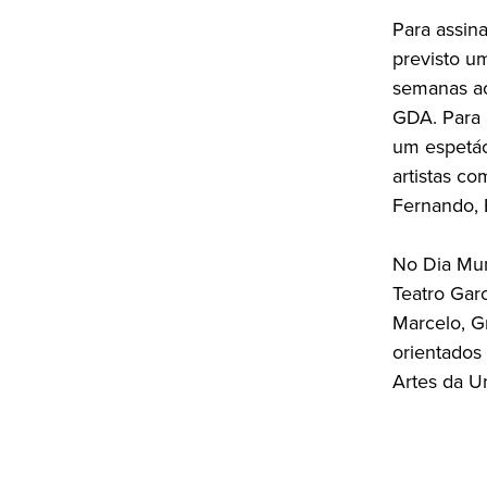
Para assin
previsto um
semanas ao
GDA. Para a
um espetác
artistas c
Fernando, 
No Dia Mun
Teatro Gar
Marcelo, G
orientados
Artes da Un