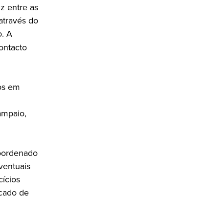
z entre as
através do
o. A
ontacto
os em
ampaio,
coordenado
ventuais
ícios
rcado de