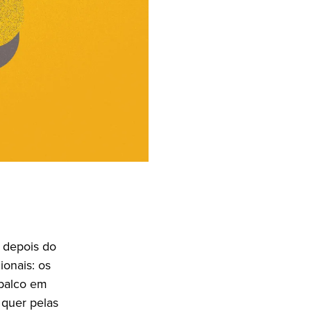
 depois do
ionais: os
 palco em
 quer pelas