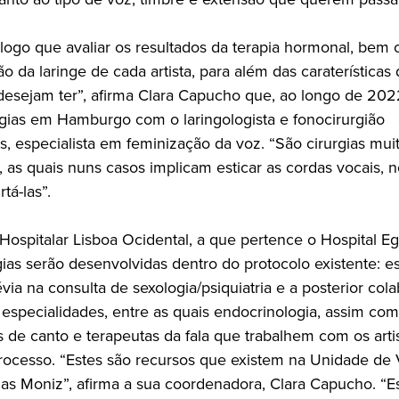
logo que avaliar os resultados da terapia hormonal, bem
 da laringe de cada artista, para além das caraterísticas
 desejam ter”, afirma Clara Capucho que, ao longo de 2022
urgias em Hamburgo com o laringologista e fonocirurgião
, especialista em feminização da voz. “São cirurgias mui
, as quais nuns casos implicam esticar as cordas vocais, 
tá-las”.
Hospitalar Lisboa Ocidental, a que pertence o Hospital E
gias serão desenvolvidas dentro do protocolo existente: es
via na consulta de sexologia/psiquiatria e a posterior col
 especialidades, entre as quais endocrinologia, assim co
 de canto e terapeutas da fala que trabalhem com os arti
rocesso. “Estes são recursos que existem na Unidade de
gas Moniz”, afirma a sua coordenadora, Clara Capucho. “