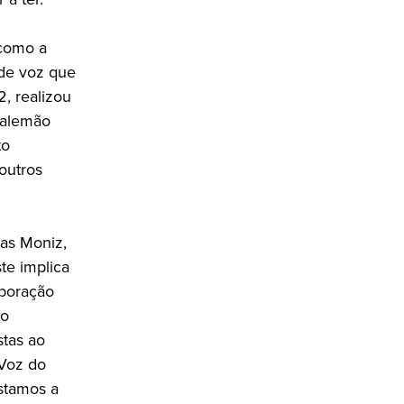
 como a
 de voz que
, realizou
 alemão
to
noutros
gas Moniz,
te implica
aboração
mo
stas ao
 Voz do
Estamos a