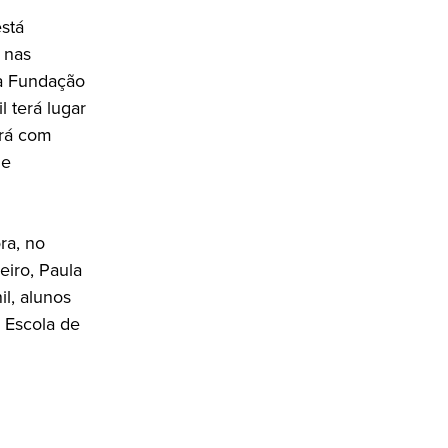
está
 nas
da Fundação
l terá lugar
ará com
ge
ra, no
eiro, Paula
l, alunos
a Escola de