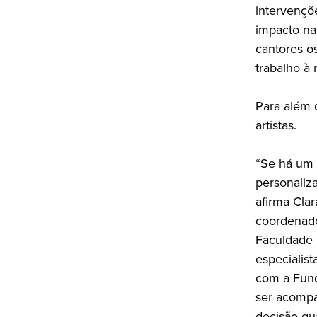
intervençõ
impacto na 
cantores o
trabalho à 
Para além 
artistas.
“Se há um 
personaliza
afirma Clar
coordenado
Faculdade 
especialist
com a Fund
ser acompa
decisão qu