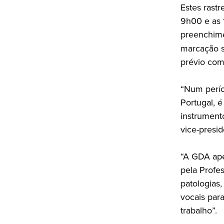
Estes rast
9h00 e as 1
preenchim
marcação s
prévio com
“Num perío
Portugal, 
instrument
vice-presi
“A GDA ape
pela Profes
patologias
vocais par
trabalho”.