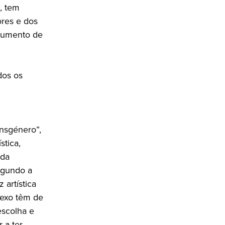
, tem
ores e dos
trumento de
dos os
ansgénero”,
stica,
 da
egundo a
 artística
exo têm de
escolha e
 a ter.