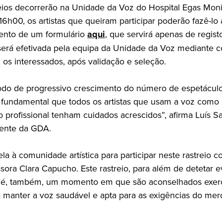
reios decorrerão na Unidade da Voz do Hospital Egas Moni
6h00, os artistas que queiram participar poderão fazê-lo 
ento de um formulário
aqui
, que servirá apenas de regist
erá efetivada pela equipa da Unidade da Voz mediante c
 os interessados, após validação e seleção.
do de progressivo crescimento do número de espetácul
é fundamental que todos os artistas que usam a voz como
o profissional tenham cuidados acrescidos”, afirma Luís S
dente da GDA.
la à comunidade artística para participar neste rastreio 
sora Clara Capucho. Este rastreio, para além de detetar e
, é, também, um momento em que são aconselhados exerc
a manter a voz saudável e apta para as exigências do me