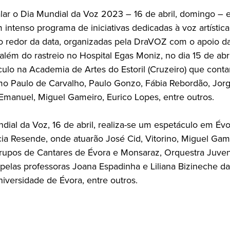
alar o Dia Mundial da Voz 2023 – 16 de abril, domingo – 
 intenso programa de iniciativas dedicadas à voz artística
 redor da data, organizadas pela DraVOZ com o apoio 
lém do rastreio no Hospital Egas Moniz, no dia 15 de abri
ulo na Academia de Artes do Estoril (Cruzeiro) que cont
omo Paulo de Carvalho, Paulo Gonzo, Fábia Rebordão, Jor
Emanuel, Miguel Gameiro, Eurico Lopes, entre outros.
dial da Voz, 16 de abril, realiza-se um espetáculo em Évo
cia Resende, onde atuarão José Cid, Vitorino, Miguel Gam
rupos de Cantares de Évora e Monsaraz, Orquestra Juveni
 pelas professoras Joana Espadinha e Liliana Bizineche d
iversidade de Évora, entre outros.