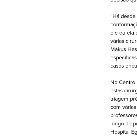
“Há desde 
conformação
ele ou ela
várias cir
Makus Hess
específicas
casos encur
No Centro 
estas cirur
triagem pré
com várias
professores
longo do p
Hospital E