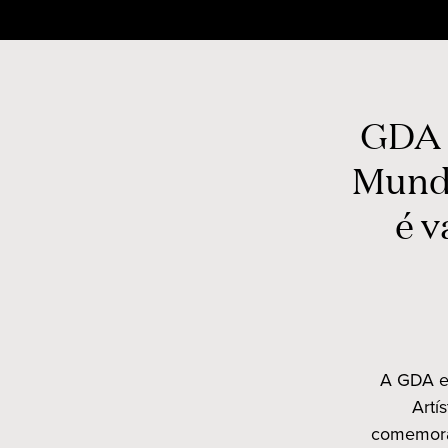
Skip
to
content
GDA 
Mundi
é v
A GDA e 
Artí
comemora