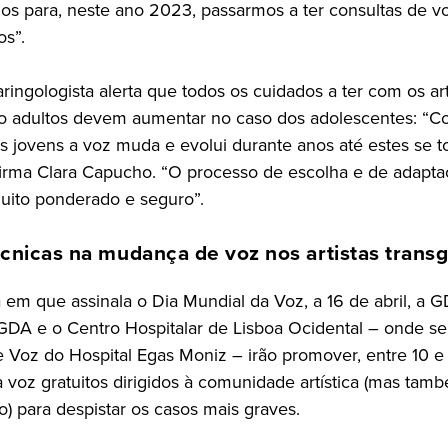
nos para, neste ano 2023, passarmos a ter consultas de v
os”.
aringologista alerta que todos os cuidados a ter com os art
o adultos devem aumentar no caso dos adolescentes: “C
ais jovens a voz muda e evolui durante anos até estes se 
afirma Clara Capucho. “O processo de escolha e de adapt
uito ponderado e seguro”.
cnicas na mudança de voz nos artistas trans
em que assinala o Dia Mundial da Voz, a 16 de abril, a G
DA e o Centro Hospitalar de Lisboa Ocidental – onde se 
 Voz do Hospital Egas Moniz – irão promover, entre 10 e 1
a voz gratuitos dirigidos à comunidade artística (mas tam
) para despistar os casos mais graves.