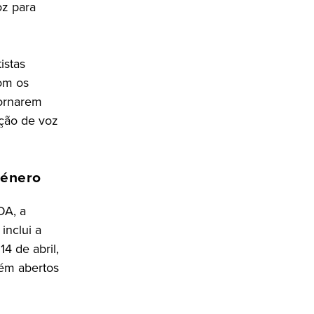
oz para
istas
om os
tornarem
ação de voz
género
DA, a
inclui a
4 de abril,
bém abertos