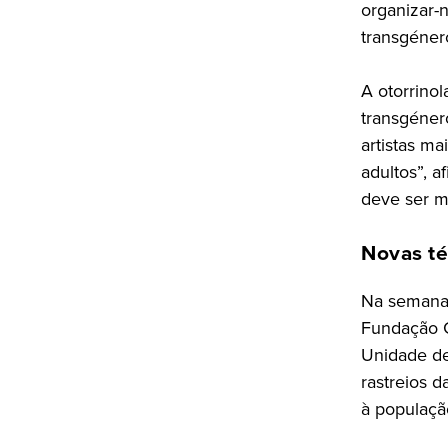
organizar-
transgéner
A otorrinol
transgéner
artistas m
adultos”, 
deve ser m
Novas té
Na semana 
Fundação G
Unidade de
rastreios d
à população