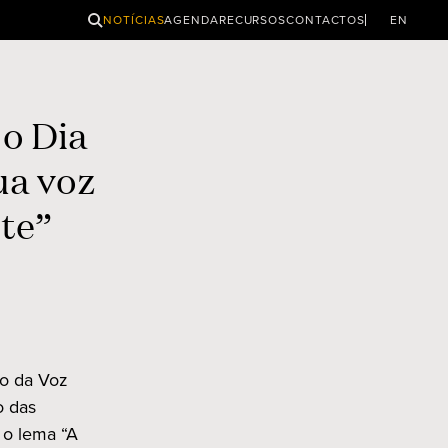
PESQUISAR
NOTÍCIAS
AGENDA
RECURSOS
CONTACTOS
EN
o Dia
ua voz
nte”
io da Voz
o das
o lema “A