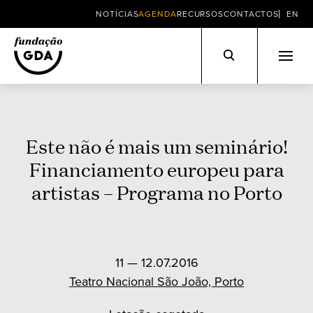
NOTÍCIAS
AGENDA
RECURSOS
CONTACTOS
EN
Skip
to
content
Este não é mais um seminário!
Financiamento europeu para
artistas – Programa no Porto
11 — 12.07.2016
Teatro Nacional São João, Porto