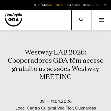
NOTÍCIAS
AGENDA
RECURSOS
CONTACTOS
EN
Skip
to
content
Westway LAB 2026:
Cooperadores GDA têm acesso
gratuito às sessões Westway
MEETING
08 — 11.04.2026
Local
Centro Cultural Vila Flor, Guimarães