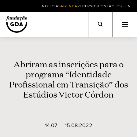
NOTÍCIAS
AGENDA
RECURSOS
CONTACTOS
EN
Skip
to
content
Abriram as inscrições para o
programa “Identidade
Profissional em Transição” dos
Estúdios Victor Córdon
14.07 — 15.08.2022