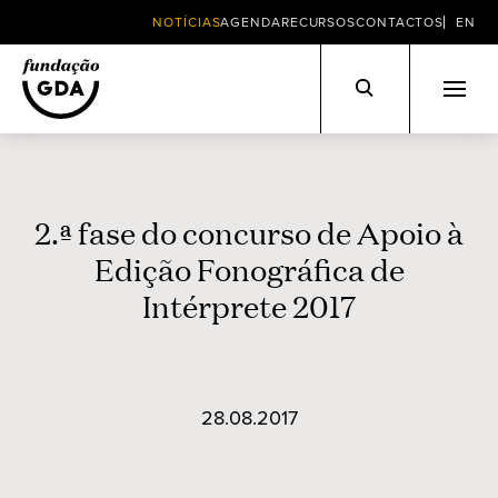
NOTÍCIAS
AGENDA
RECURSOS
CONTACTOS
EN
Skip
to
content
2.ª fase do concurso de Apoio à
Edição Fonográfica de
Intérprete 2017
28.08.2017